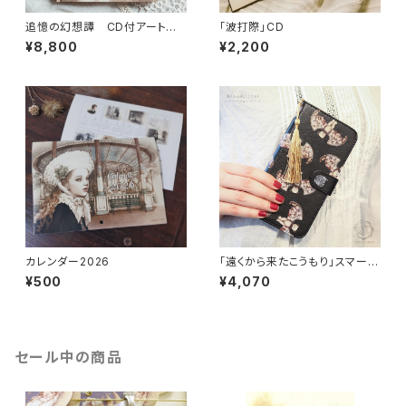
追憶の幻想譚 CD付アートブッ
「波打際」CD
ク
¥8,800
¥2,200
カレンダー2026
「遠くから来たこうもり」スマート
フォンケース
¥500
¥4,070
セール中の商品