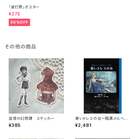
「波打際」ポスター
¥275
50%OFF
その他の商品
追憶の幻想譚 ステッカー
青いドレスの女〜暗黒メルヘン
絵本シリーズⅢ
¥385
¥2,481