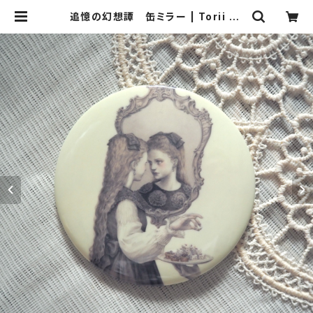
追憶の幻想譚 缶ミラー | Torii Ts
ubaki - Shop online