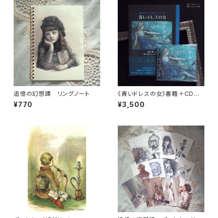
追憶の幻想譚 リングノート
《青いドレスの女》書籍＋CDセッ
ト
¥770
¥3,500