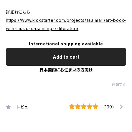
詳細はこちら
https://www.kickstarter.com/projects/asaimari/art-book-
with-music-x-painting-x-literature
International shipping available
Add to cart
日本国内にお住まいの方向け
通報する
レビュー
(199)