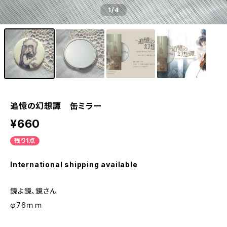
1
/4
追憶の幻想譚 缶ミラー
¥660
残り1点
International shipping available
鏡よ鏡、鏡さん
φ76ｍｍ