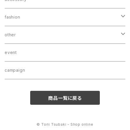
sticker
earring
fashion
charm
bag
other
bracelet
wear
CD
event
hair accessory
campaign
商品一覧に戻る
© Torii Tsubaki - Shop online