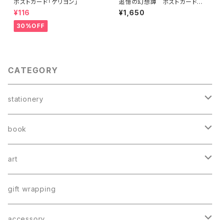
ポストカード「ゲリヨン」
追憶の幻想譚 ポストカードセ
ット
¥116
¥1,650
30%OFF
CATEGORY
stationery
card
book
greeting card
book mark
booklet
art
postcard
letter
catalog
poster
gift wrapping
memo
book mark
accessory