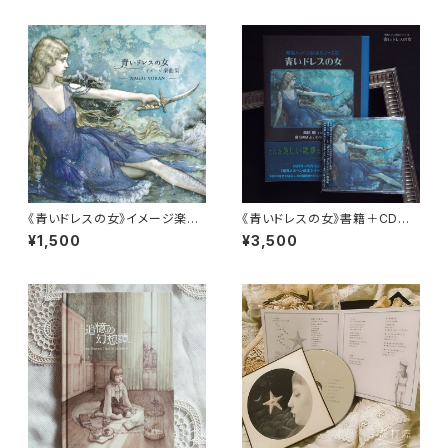
《青いドレスの女》イメージ楽曲
《青いドレスの女》書籍＋CDセッ
集
ト
¥1,500
¥3,500