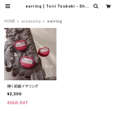
earring | Torii Tsubaki - Shop
online
HOME
accessory
earring
輝く前歯イヤリング
¥2,300
SOLD OUT