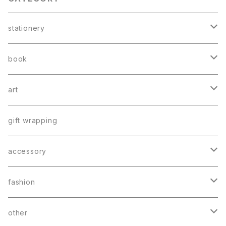
stationery
card
book
greeting card
book mark
booklet
art
postcard
letter
catalog
poster
gift wrapping
memo
book mark
accessory
sticker
earring
fashion
charm
bag
other