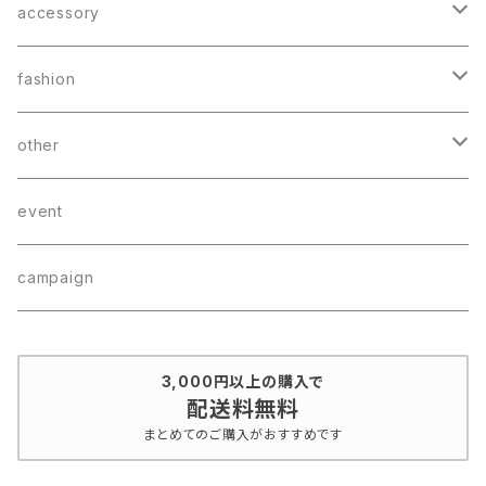
memo
book mark
accessory
sticker
earring
fashion
charm
bag
other
bracelet
wear
CD
event
hair accessory
campaign
3,000円以上の購入で
配送料無料
まとめてのご購入がおすすめです