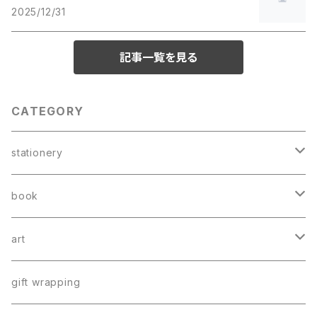
2025/12/31
記事一覧を見る
CATEGORY
stationery
card
book
greeting card
book mark
booklet
art
postcard
letter
catalog
poster
gift wrapping