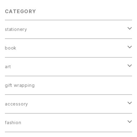
CATEGORY
stationery
card
book
greeting card
book mark
booklet
art
postcard
letter
catalog
poster
gift wrapping
memo
book mark
accessory
sticker
earring
fashion