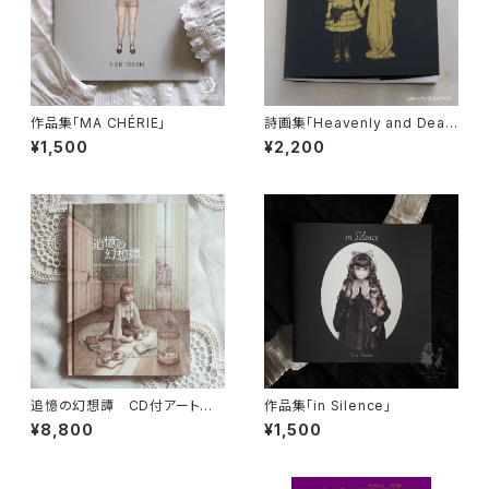
作品集「MA CHÉRIE」
詩画集「Heavenly and Dead
ly」
¥1,500
¥2,200
追憶の幻想譚 CD付アートブッ
作品集「in Silence」
ク
¥8,800
¥1,500