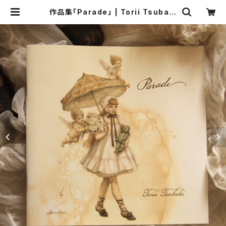
作品集「Parade」 | Torii Tsubaki
- Shop online