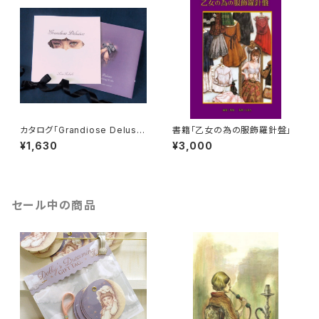
カタログ「Grandiose Delusio
書籍｢乙女の為の服飾羅針盤｣
n」
¥1,630
¥3,000
セール中の商品