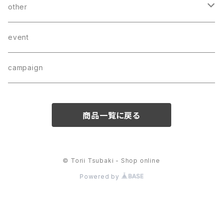
charm
bag
other
bracelet
wear
CD
event
hair accessory
campaign
商品一覧に戻る
© Torii Tsubaki - Shop online
Powered by