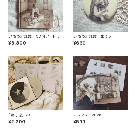
追憶の幻想譚 CD付アートブッ
追憶の幻想譚 缶ミラー
ク
¥8,800
¥660
「波打際」CD
カレンダー2026
¥2,200
¥500