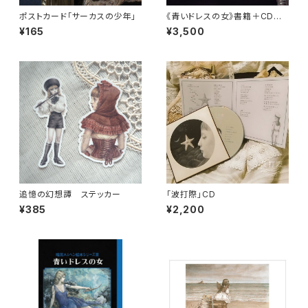
ポストカード「サーカスの少年」
《青いドレスの女》書籍＋CDセッ
ト
¥165
¥3,500
追憶の幻想譚 ステッカー
「波打際」CD
¥385
¥2,200