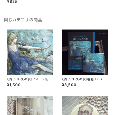
¥825
同じカテゴリの商品
《青いドレスの女》イメージ楽曲
《青いドレスの女》書籍＋CDセッ
集
ト
¥1,500
¥3,500