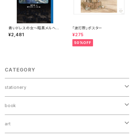
青いドレスの女〜暗黒メルヘン
「波打際」ポスター
絵本シリーズⅢ
¥2,481
¥275
50%OFF
CATEGORY
stationery
card
book
greeting card
book mark
booklet
art