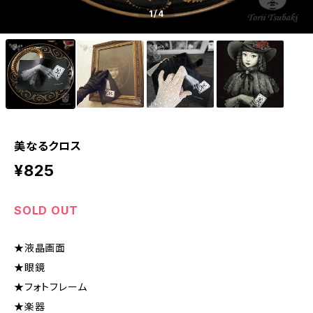
1
/4
美なるクロス
¥825
SOLD OUT
★液晶画面
★眼鏡
★フォトフレーム
★楽器