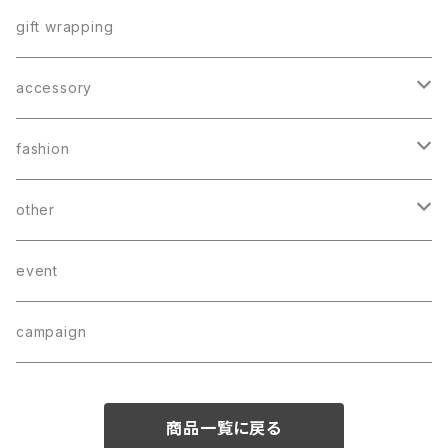
postcard
letter
catalog
poster
gift wrapping
memo
book mark
accessory
sticker
earring
fashion
charm
bag
other
bracelet
wear
CD
event
hair accessory
campaign
商品一覧に戻る