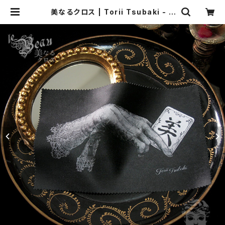
美なるクロス | Torii Tsubaki - S
hop online