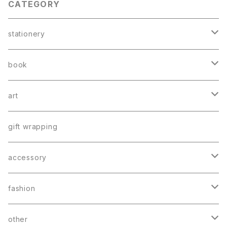
CATEGORY
stationery
card
book
greeting card
book mark
booklet
art
postcard
letter
catalog
poster
gift wrapping
memo
book mark
accessory
sticker
earring
fashion
charm
bag
other