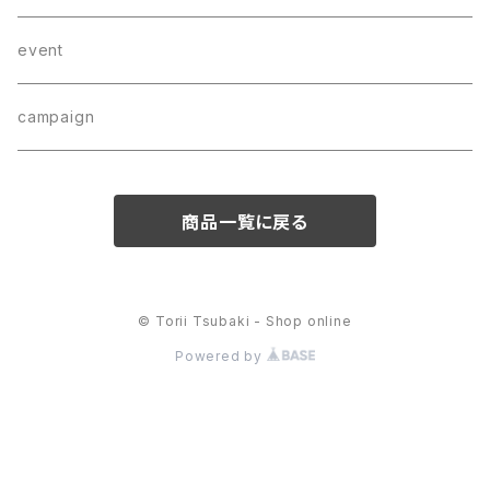
bracelet
wear
CD
event
hair accessory
campaign
商品一覧に戻る
© Torii Tsubaki - Shop online
Powered by