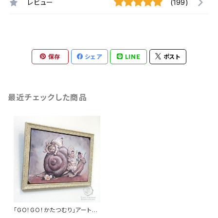
レビュー
(199)
保存
シェア
LINE
ポスト
最近チェックした商品
「GO！GO！かたつむり」アートプ
リント