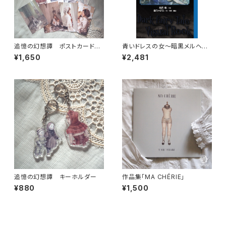
追憶の幻想譚 ポストカードセ
青いドレスの女〜暗黒メルヘン
ット
絵本シリーズⅢ
¥1,650
¥2,481
追憶の幻想譚 キーホルダー
作品集「MA CHÉRIE」
¥880
¥1,500